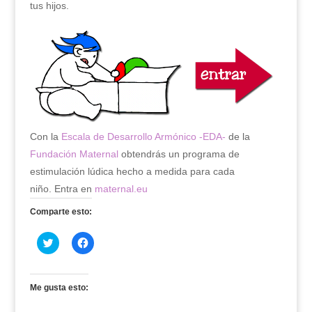
tus hijos.
Con la
Escala de Desarrollo Armónico -EDA-
de la
Fundación Maternal
obtendrás un programa de
estimulación lúdica hecho a medida para cada
niño. Entra en
maternal.eu
Comparte esto:
H
H
a
a
z
z
c
c
l
l
i
i
Me gusta esto:
c
c
p
p