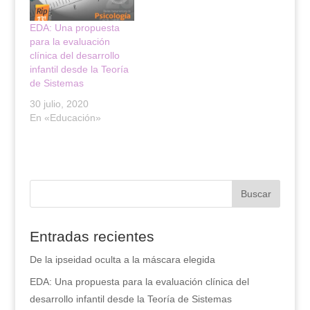
n
e
t
n
a
t
EDA: Una propuesta
n
a
para la evaluación
a
n
n
a
clínica del desarrollo
u
n
e
u
infantil desde la Teoría
v
e
de Sistemas
a
v
)
a
30 julio, 2020
)
En «Educación»
Entradas recientes
De la ipseidad oculta a la máscara elegida
EDA: Una propuesta para la evaluación clínica del
desarrollo infantil desde la Teoría de Sistemas