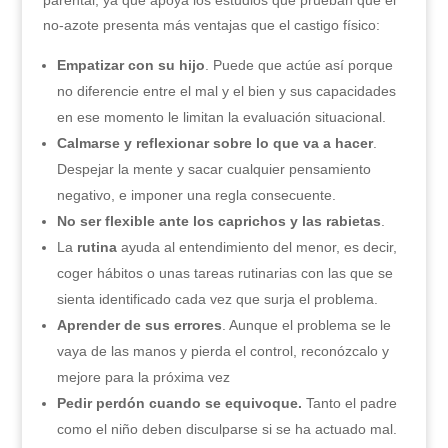
parental, ya que apoya los estudios que prueban que el
no-azote presenta más ventajas que el castigo físico:
Empatizar con su hijo
. Puede que actúe así porque
no diferencie entre el mal y el bien y sus capacidades
en ese momento le limitan la evaluación situacional.
Calmarse y reflexionar sobre lo que va a hacer
.
Despejar la mente y sacar cualquier pensamiento
negativo, e imponer una regla consecuente.
No ser flexible ante los caprichos y las rabietas
.
La
rutina
ayuda al entendimiento del menor, es decir,
coger hábitos o unas tareas rutinarias con las que se
sienta identificado cada vez que surja el problema.
Aprender de sus errores
. Aunque el problema se le
vaya de las manos y pierda el control, reconózcalo y
mejore para la próxima vez
Pedir perdón cuando se equivoque.
Tanto el padre
como el niño deben disculparse si se ha actuado mal.