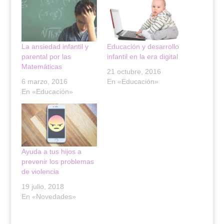
T
F
w
a
i
c
t
e
t
b
e
o
r
o
(
k
La ansiedad infantil y
Educación y desarrollo
S
(
parental por las
infantil en la era digital
e
S
a
e
Matemáticas
b
a
21 octubre, 2016
r
b
6 marzo, 2016
En «Educación»
e
r
e
e
En «Educación»
n
e
u
n
n
u
a
n
v
a
e
v
n
e
t
n
a
t
Ayuda a tus hijos a
n
a
prevenir los problemas
a
n
n
a
de violencia
u
n
e
u
19 julio, 2018
v
e
a
v
En «Novedades»
)
a
)