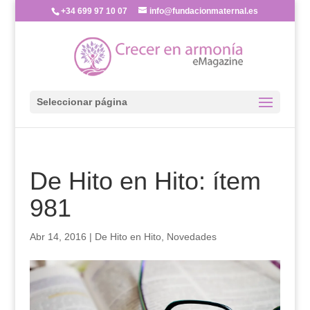
+34 699 97 10 07
info@fundacionmaternal.es
Seleccionar página
De Hito en Hito: ítem
981
Abr 14, 2016
|
De Hito en Hito
,
Novedades