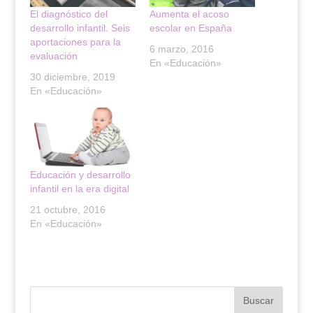
r
o
(
k
El diagnóstico del
Aumenta el acoso
S
(
desarrollo infantil. Seis
escolar en España
e
S
a
e
aportaciones para la
b
a
6 marzo, 2016
evaluación
r
b
En «Educación»
e
r
e
e
30 diciembre, 2019
n
e
En «Educación»
u
n
n
u
a
n
v
a
e
v
n
e
t
n
a
t
n
a
Educación y desarrollo
a
n
n
a
infantil en la era digital
u
n
e
u
21 octubre, 2016
v
e
a
v
En «Educación»
)
a
)