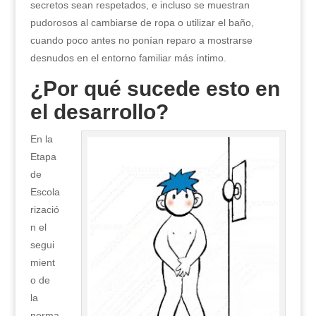
secretos sean respetados, e incluso se muestran
pudorosos al cambiarse de ropa o utilizar el baño,
cuando poco antes no ponían reparo a mostrarse
desnudos en el entorno familiar más íntimo.
¿Por qué sucede esto en
el desarrollo?
En la
Etapa
de
Escola
rizació
n el
segui
mient
o de
la
norma